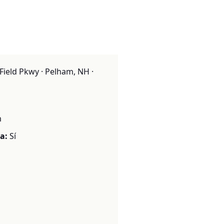
eld Pkwy · Pelham, NH ·
m
a:
Sí