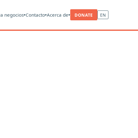
ra negocios
Contacto
Acerca de
DONATE
EN
▾
▾
▾