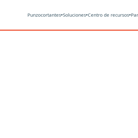
Punzocortantes
Soluciones
Centro de recursos
Pa
▾
▾
▾