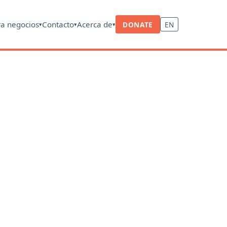
ra negocios
Contacto
Acerca de
DONATE
EN
▾
▾
▾