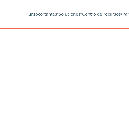
Punzocortantes
Soluciones
Centro de recursos
Pa
▾
▾
▾