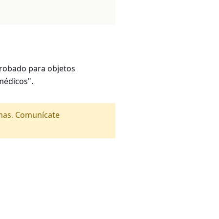
probado para objetos
médicos".
amas. Comunícate