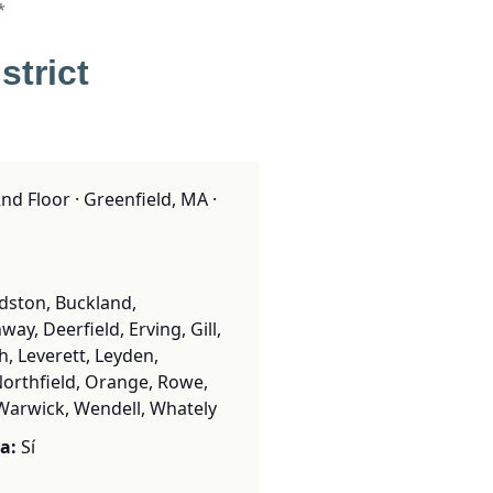
*
trict
nd Floor · Greenfield, MA ·
dston, Buckland,
ay, Deerfield, Erving, Gill,
h, Leverett, Leyden,
orthfield, Orange, Rowe,
Warwick, Wendell, Whately
a:
Sí