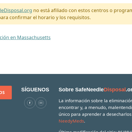
leDisposal.org
no está afiliado con estos centros o progr
ara confirmar el horario y los requisitos.
ación en Massachusetts
SÍGUENOS
Sobre SafeNeedle
Disposal
.o
OS
La información sobre la eliminación
encontrar y, a menudo, malentend
único para aprender a desecharlos 
NeedyMeds
.