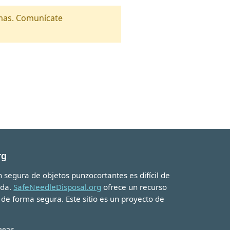
amas. Comunícate
rg
 segura de objetos punzocortantes es difícil de
ida.
SafeNeedleDisposal.org
ofrece un recurso
de forma segura. Este sitio es un proyecto de