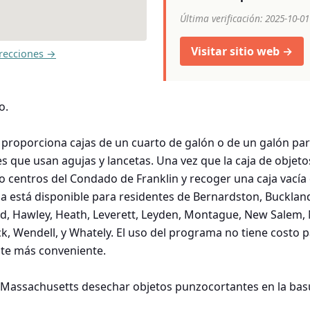
Última verificación: 2025-10-01
Visitar sitio web →
recciones →
o.
s proporciona cajas de un cuarto de galón o de un galón p
s que usan agujas y lancetas. Una vez que la caja de objeto
ho centros del Condado de Franklin y recoger una caja vací
ama está disponible para residentes de Bernardston, Bucklan
ield, Hawley, Heath, Leverett, Leyden, Montague, New Salem,
, Wendell, y Whately. El uso del programa no tiene costo p
ulte más conveniente.
 Massachusetts desechar objetos punzocortantes en la basu