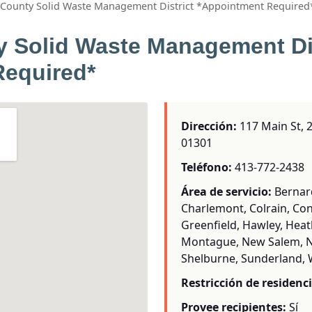
 County Solid Waste Management District *Appointment Required
y Solid Waste Management Dis
Required*
Dirección:
117 Main St, 2
01301
Teléfono:
413-772-2438
Área de servicio:
Bernar
Charlemont, Colrain, Conw
Greenfield, Hawley, Heat
Montague, New Salem, N
Shelburne, Sunderland, 
Restricción de residenci
Provee recipientes:
Sí