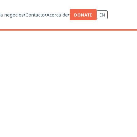
ra negocios
Contacto
Acerca de
DONATE
EN
▾
▾
▾