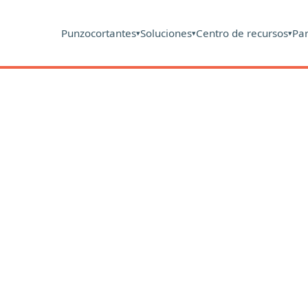
Punzocortantes
Soluciones
Centro de recursos
Pa
▾
▾
▾