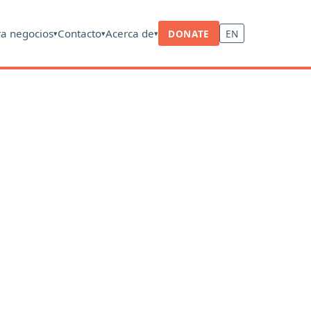
ra negocios
Contacto
Acerca de
DONATE
EN
▾
▾
▾