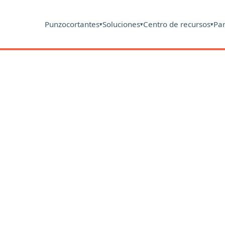
Punzocortantes
Soluciones
Centro de recursos
Pa
▾
▾
▾