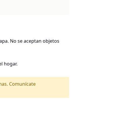
apa. No se aceptan objetos
l hogar.
amas. Comunícate