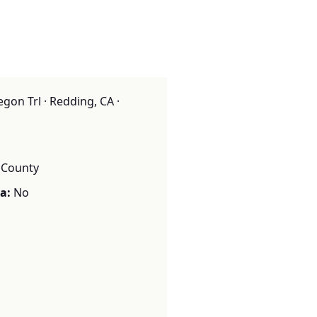
on Trl · Redding, CA ·
 County
a:
No