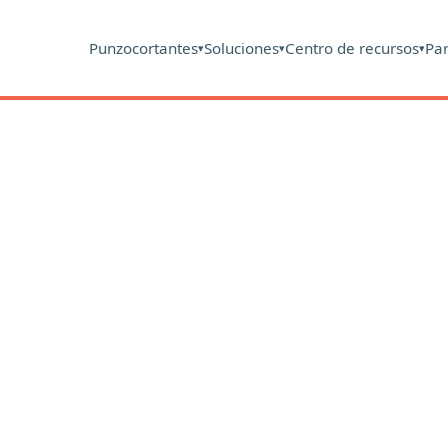
Punzocortantes
Soluciones
Centro de recursos
Pa
▾
▾
▾