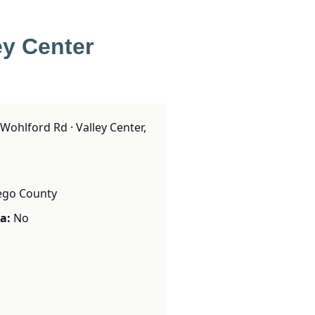
ey Center
ohlford Rd · Valley Center,
ego County
a:
No