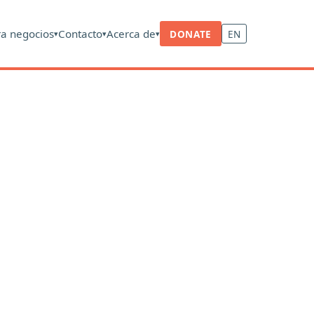
ra negocios
Contacto
Acerca de
DONATE
EN
▾
▾
▾