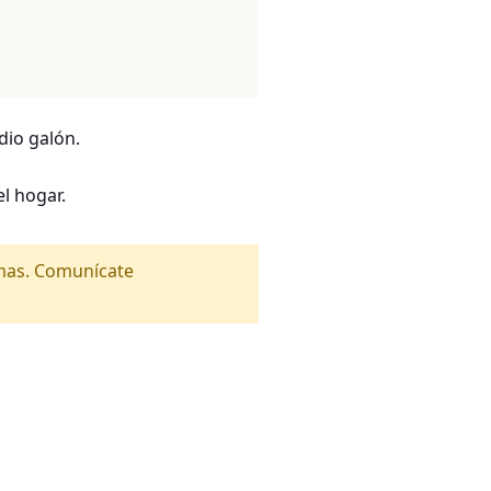
dio galón.
l hogar.
amas. Comunícate