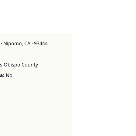
 · Nipomo, CA · 93444
is Obispo County
a:
No