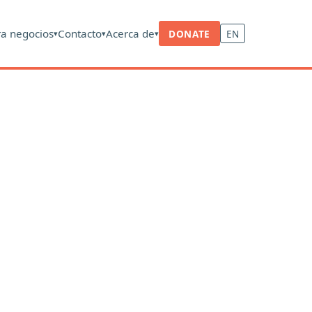
ra negocios
Contacto
Acerca de
DONATE
EN
▾
▾
▾