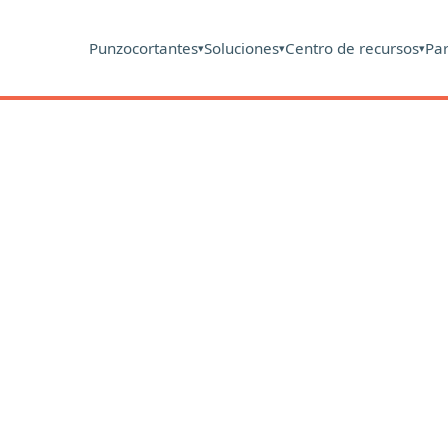
Punzocortantes
Soluciones
Centro de recursos
Pa
▾
▾
▾