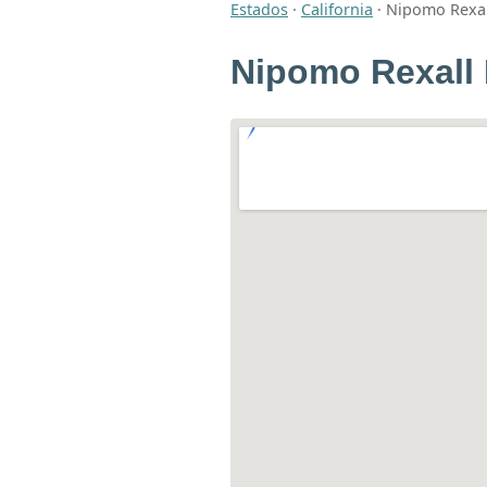
Estados
·
California
·
Nipomo Rexal
Nipomo Rexall