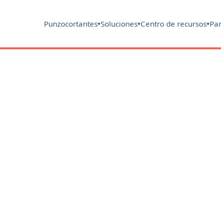
Punzocortantes
Soluciones
Centro de recursos
Pa
▾
▾
▾