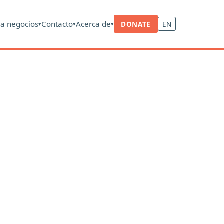
ra negocios
Contacto
Acerca de
DONATE
EN
▾
▾
▾