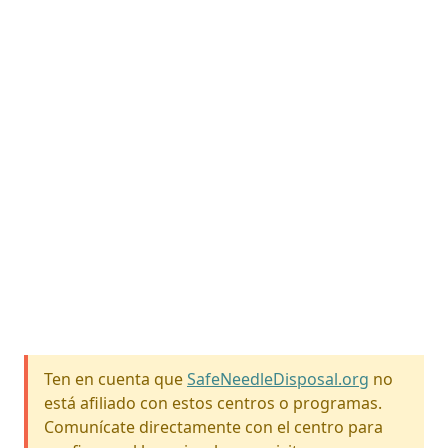
Ten en cuenta que
SafeNeedleDisposal.org
no
está afiliado con estos centros o programas.
Comunícate directamente con el centro para