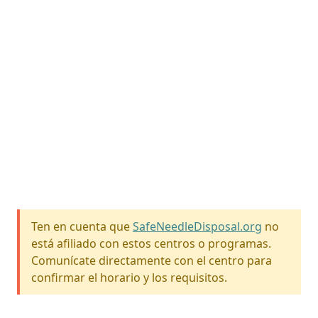
Ten en cuenta que
SafeNeedleDisposal.org
no
está afiliado con estos centros o programas.
Comunícate directamente con el centro para
confirmar el horario y los requisitos.