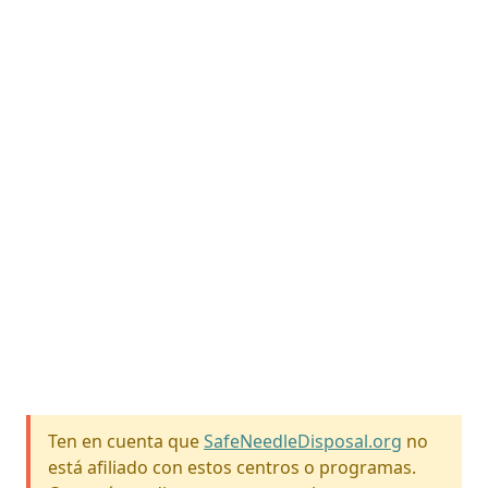
Ten en cuenta que
SafeNeedleDisposal.org
no
está afiliado con estos centros o programas.