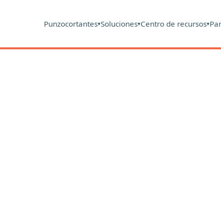
Punzocortantes
Soluciones
Centro de recursos
Pa
▾
▾
▾