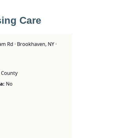
sing Care
m Rd · Brookhaven, NY ·
k County
a:
No