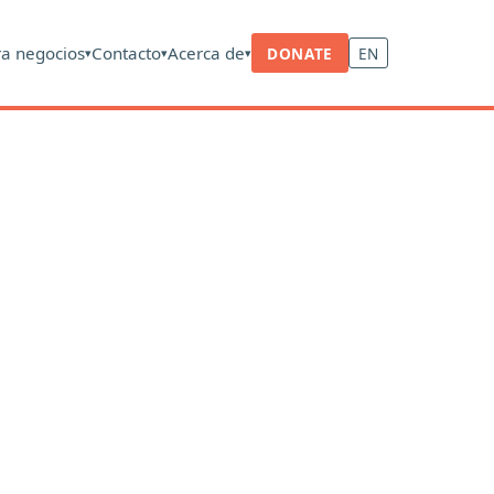
ra negocios
Contacto
Acerca de
DONATE
EN
▾
▾
▾