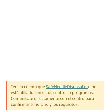
Ten en cuenta que
SafeNeedleDisposal.org
no
está afiliado con estos centros o programas.
Comunícate directamente con el centro para
confirmar el horario y los requisitos.