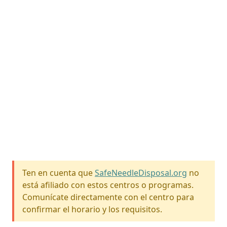
Ten en cuenta que
SafeNeedleDisposal.org
no
está afiliado con estos centros o programas.
Comunícate directamente con el centro para
confirmar el horario y los requisitos.