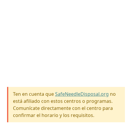
Ten en cuenta que
SafeNeedleDisposal.org
no
está afiliado con estos centros o programas.
Comunícate directamente con el centro para
confirmar el horario y los requisitos.