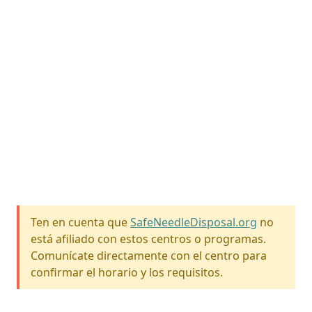
Ten en cuenta que
SafeNeedleDisposal.org
no
está afiliado con estos centros o programas.
Comunícate directamente con el centro para
confirmar el horario y los requisitos.