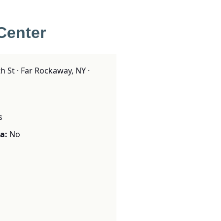
Center
 St · Far Rockaway, NY ·
s
a:
No