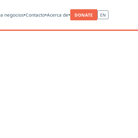
ra negocios
Contacto
Acerca de
DONATE
EN
▾
▾
▾