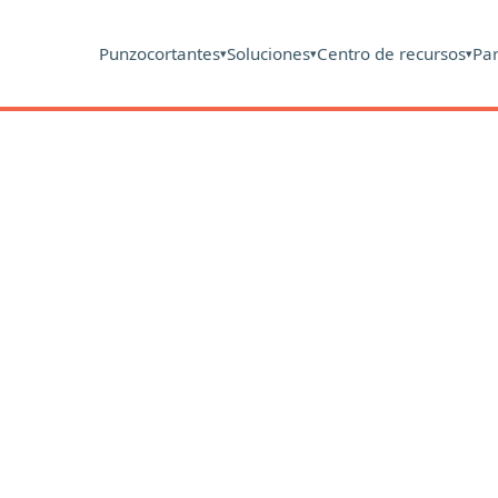
Punzocortantes
Soluciones
Centro de recursos
Pa
▾
▾
▾