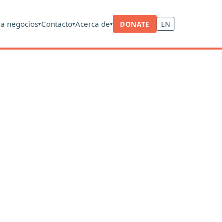
ra negocios
Contacto
Acerca de
DONATE
EN
▾
▾
▾