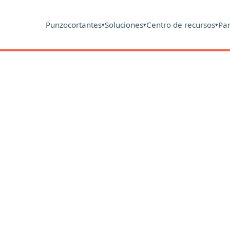
Punzocortantes
Soluciones
Centro de recursos
Pa
▾
▾
▾