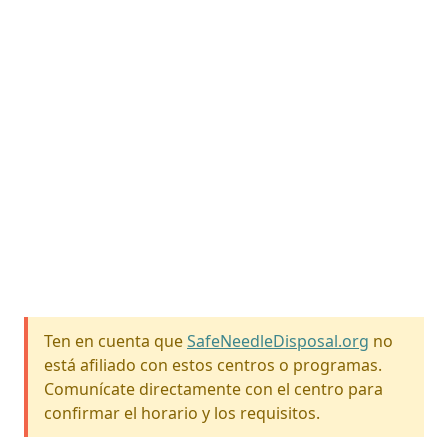
Ten en cuenta que
SafeNeedleDisposal.org
no
está afiliado con estos centros o programas.
Comunícate directamente con el centro para
confirmar el horario y los requisitos.