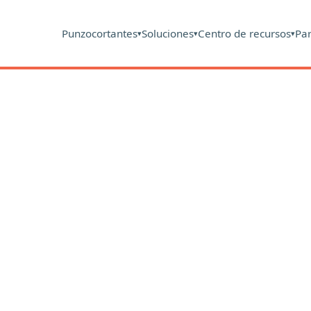
Punzocortantes
Soluciones
Centro de recursos
Pa
▾
▾
▾