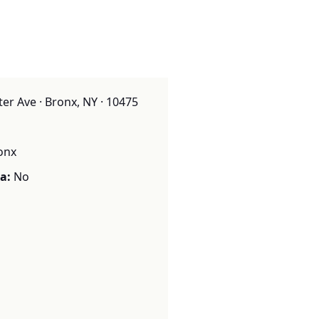
er Ave · Bronx, NY · 10475
onx
a:
No