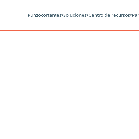
Punzocortantes
Soluciones
Centro de recursos
Pa
▾
▾
▾