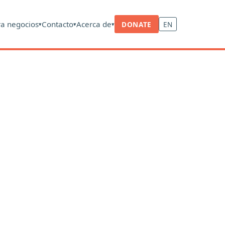
ra negocios
Contacto
Acerca de
DONATE
EN
▾
▾
▾