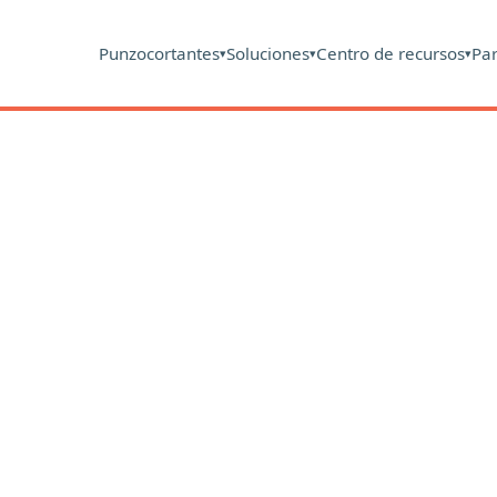
Punzocortantes
Soluciones
Centro de recursos
Pa
▾
▾
▾