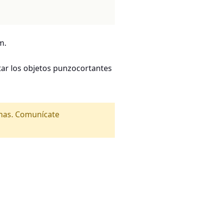
m.
ar los objetos punzocortantes
amas. Comunícate