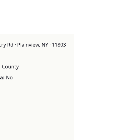
y Rd · Plainview, NY · 11803
 County
a:
No