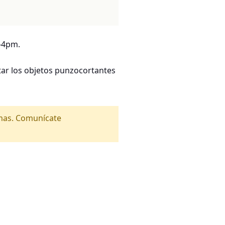
m-4pm.
ar los objetos punzocortantes
amas. Comunícate