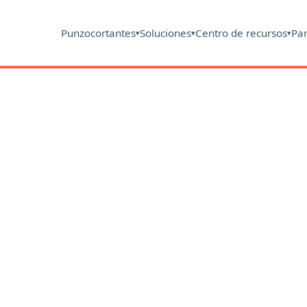
Punzocortantes
Soluciones
Centro de recursos
Pa
▾
▾
▾