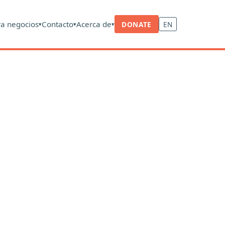
ra negocios
Contacto
Acerca de
DONATE
EN
▾
▾
▾