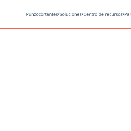
Punzocortantes
Soluciones
Centro de recursos
Pa
▾
▾
▾