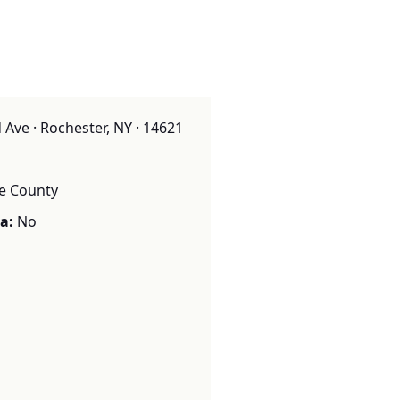
Ave · Rochester, NY · 14621
e County
a:
No