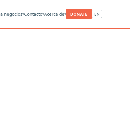
ra negocios
Contacto
Acerca de
DONATE
EN
▾
▾
▾