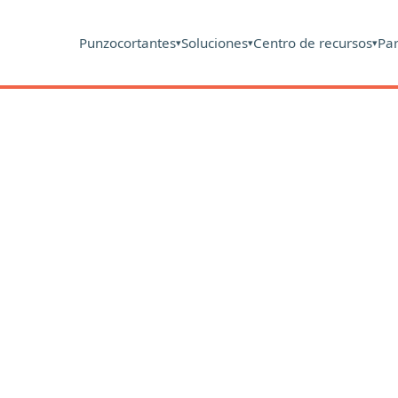
Punzocortantes
Soluciones
Centro de recursos
Pa
▾
▾
▾