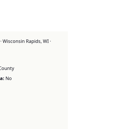
 Wisconsin Rapids, WI ·
County
a:
No