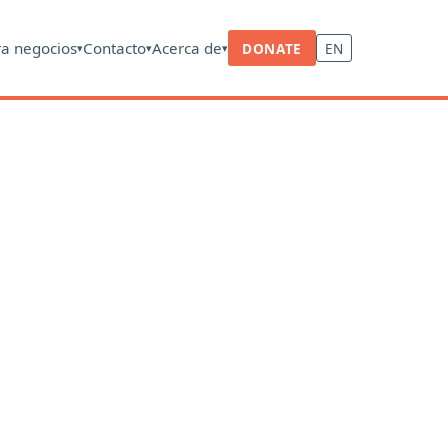
ra negocios
Contacto
Acerca de
DONATE
EN
▾
▾
▾