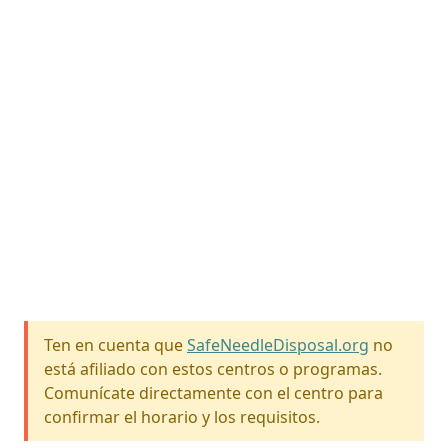
Ten en cuenta que
SafeNeedleDisposal.org
no
está afiliado con estos centros o programas.
Comunícate directamente con el centro para
confirmar el horario y los requisitos.