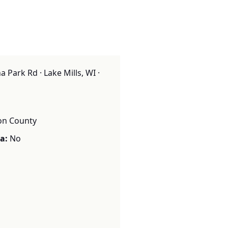
 Park Rd · Lake Mills, WI ·
son County
a:
No