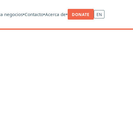
ra negocios
Contacto
Acerca de
DONATE
EN
▾
▾
▾