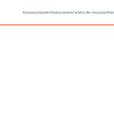
Punzocortantes
Soluciones
Centro de recursos
Pa
▾
▾
▾