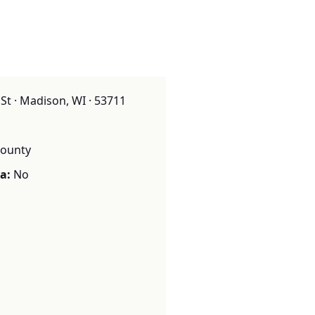
t · Madison, WI · 53711
ounty
a:
No