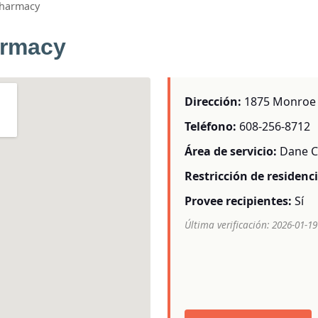
harmacy
armacy
Dirección:
1875 Monroe S
Teléfono:
608-256-8712
Área de servicio:
Dane C
Restricción de residenci
Provee recipientes:
Sí
Última verificación: 2026-01-19