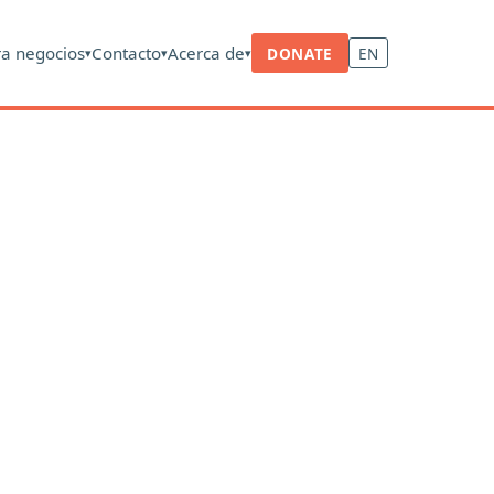
ra negocios
Contacto
Acerca de
DONATE
EN
▾
▾
▾