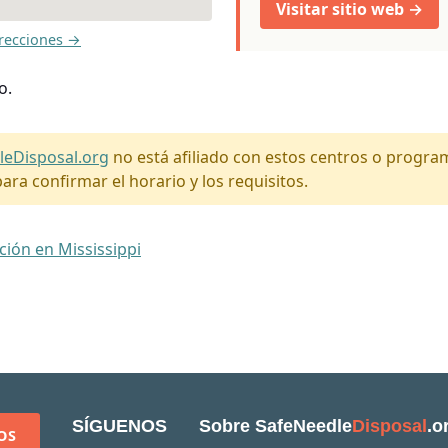
Visitar sitio web →
recciones →
o.
leDisposal.org
no está afiliado con estos centros o progr
ara confirmar el horario y los requisitos.
ción en Mississippi
SÍGUENOS
Sobre SafeNeedle
Disposal
.o
OS