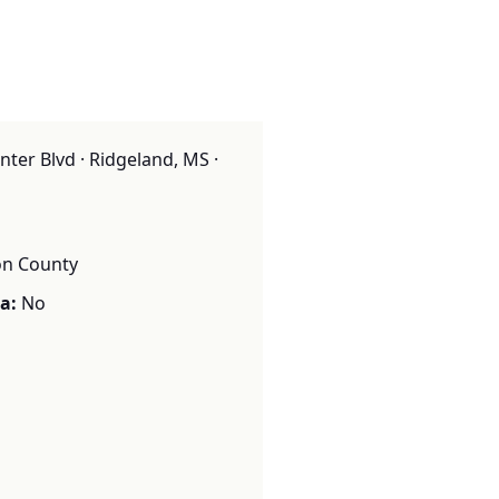
ter Blvd · Ridgeland, MS ·
n County
a:
No