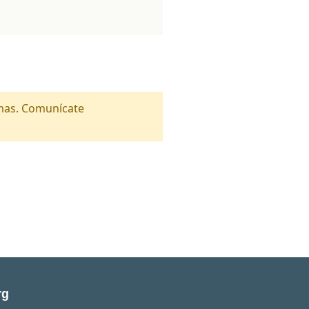
amas. Comunícate
rg