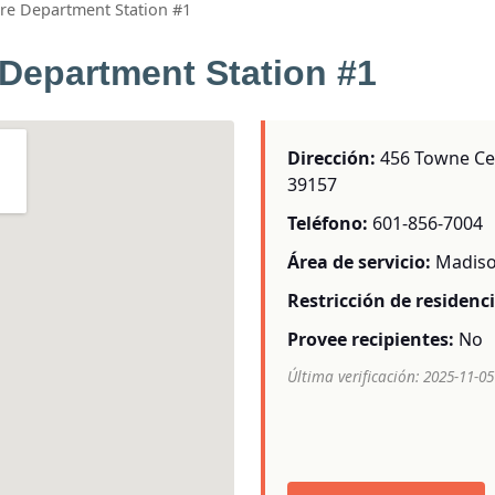
ire Department Station #1
 Department Station #1
Dirección:
456 Towne Cen
39157
Teléfono:
601-856-7004
Área de servicio:
Madiso
Restricción de residenci
Provee recipientes:
No
Última verificación: 2025-11-05