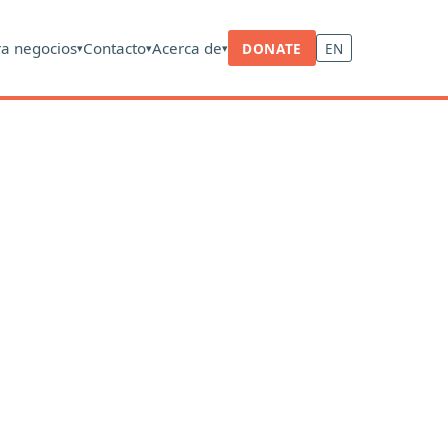
ra negocios
Contacto
Acerca de
DONATE
EN
▾
▾
▾