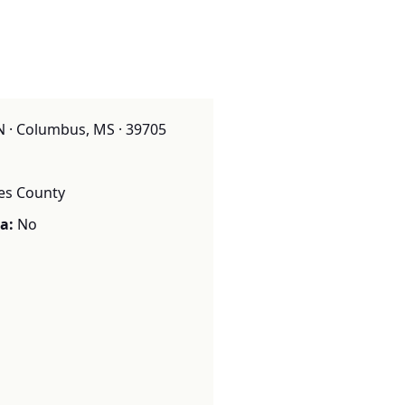
N · Columbus, MS · 39705
s County
a:
No