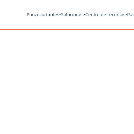
Punzocortantes
Soluciones
Centro de recursos
Pa
▾
▾
▾