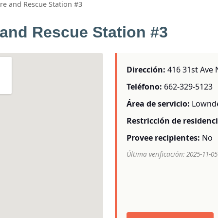
re and Rescue Station #3
and Rescue Station #3
Dirección:
416 31st Ave 
Teléfono:
662-329-5123
Área de servicio:
Lownde
Restricción de residenci
Provee recipientes:
No
Última verificación: 2025-11-05