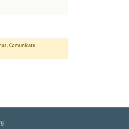
amas. Comunícate
rg