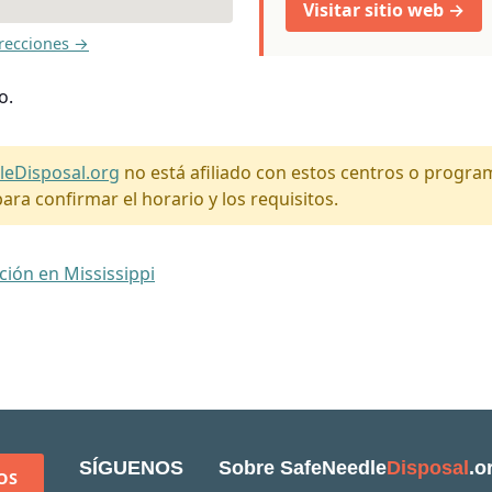
Visitar sitio web →
recciones →
o.
leDisposal.org
no está afiliado con estos centros o progr
ara confirmar el horario y los requisitos.
ción en Mississippi
SÍGUENOS
Sobre SafeNeedle
Disposal
.o
OS