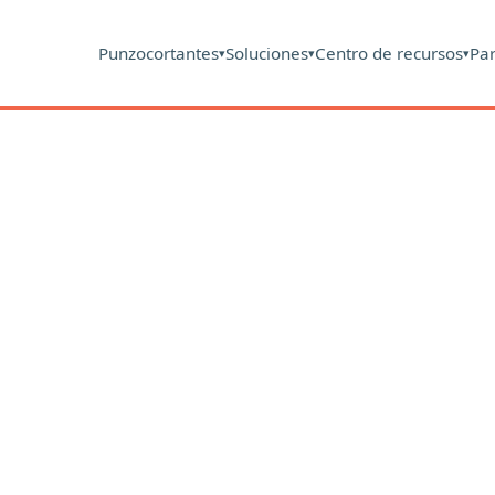
Punzocortantes
Soluciones
Centro de recursos
Pa
▾
▾
▾