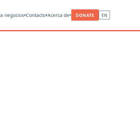
ra negocios
Contacto
Acerca de
DONATE
EN
▾
▾
▾