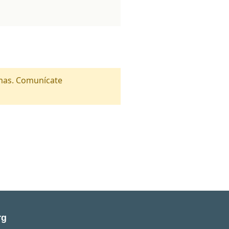
amas. Comunícate
rg