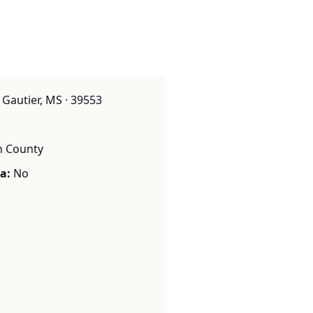
Gautier, MS · 39553
n County
a:
No