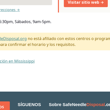
Visitar sitio web →
recciones →
-6:30pm, Sábados, 9am-5pm.
leDisposal.org
no está afiliado con estos centros o progr
ara confirmar el horario y los requisitos.
ción en Mississippi
SÍGUENOS
Sobre SafeNeedle
Disposal
.o
OS