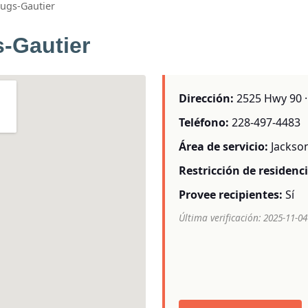
ugs-Gautier
-Gautier
Dirección:
2525 Hwy 90 · 
Teléfono:
228-497-4483
Área de servicio:
Jackso
Restricción de residenci
Provee recipientes:
Sí
Última verificación: 2025-11-04