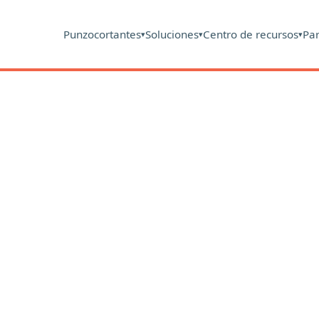
Punzocortantes
Soluciones
Centro de recursos
Pa
▾
▾
▾