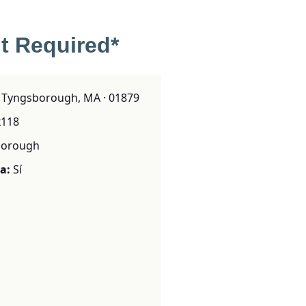
t Required*
· Tyngsborough, MA · 01879
x118
borough
a:
Sí