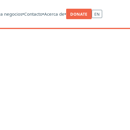
ra negocios
Contacto
Acerca de
DONATE
EN
▾
▾
▾