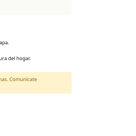
apa.
ra del hogar.
amas. Comunícate