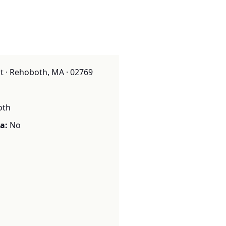
 · Rehoboth, MA · 02769
oth
a:
No