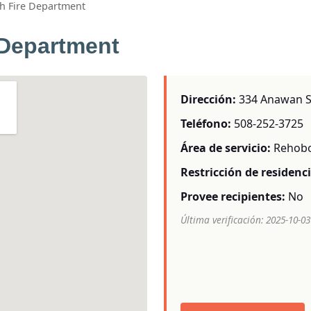
h Fire Department
 Department
Dirección:
334 Anawan St
Teléfono:
508-252-3725
Área de servicio:
Rehob
Restricción de residenci
Provee recipientes:
No
Última verificación: 2025-10-03