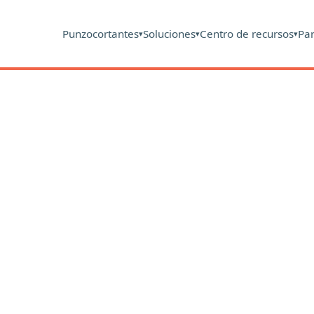
Punzocortantes
Soluciones
Centro de recursos
Pa
▾
▾
▾