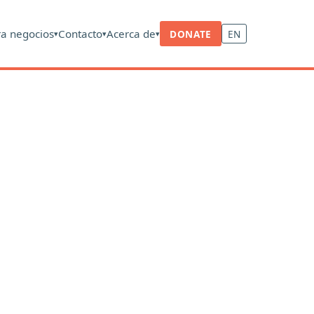
ra negocios
Contacto
Acerca de
DONATE
EN
▾
▾
▾