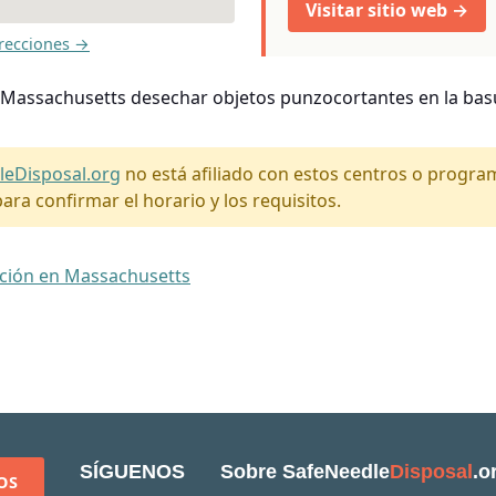
Visitar sitio web →
recciones →
 Massachusetts desechar objetos punzocortantes en la basu
leDisposal.org
no está afiliado con estos centros o progr
ara confirmar el horario y los requisitos.
ación en Massachusetts
SÍGUENOS
Sobre SafeNeedle
Disposal
.o
OS