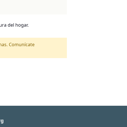
ra del hogar.
amas. Comunícate
rg