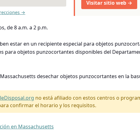
Visitar sitio web →
recciones →
s, de 8 a.m. a 2 p.m.
en estar en un recipiente especial para objetos punzocorta
tes para objetos punzocortantes disponibles del Departame
 Massachusetts desechar objetos punzocortantes en la basu
leDisposal.org
no está afiliado con estos centros o progr
ara confirmar el horario y los requisitos.
ación en Massachusetts