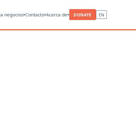
ra negocios
Contacto
Acerca de
DONATE
EN
▾
▾
▾