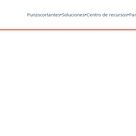
Punzocortantes
Soluciones
Centro de recursos
Pa
▾
▾
▾