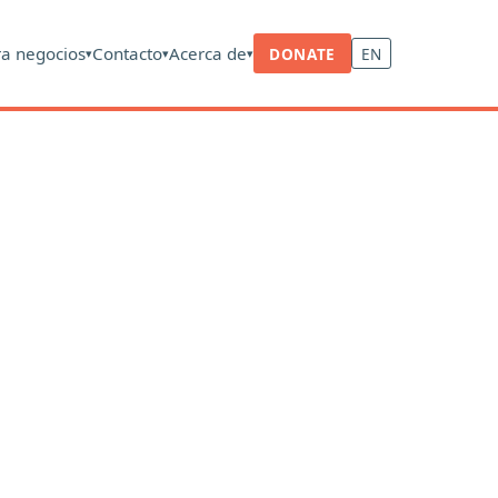
ra negocios
Contacto
Acerca de
DONATE
EN
▾
▾
▾