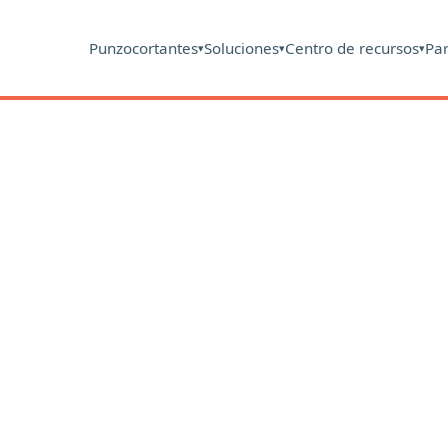
Punzocortantes
Soluciones
Centro de recursos
Pa
▾
▾
▾