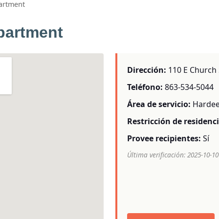
artment
partment
Dirección:
110 E Church S
Teléfono:
863-534-5044
Área de servicio:
Hardee
Restricción de residenci
Provee recipientes:
Sí
Última verificación: 2025-10-10