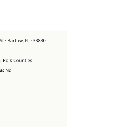
t · Bartow, FL · 33830
, Polk Counties
a:
No